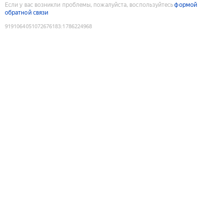
Если у вас возникли проблемы, пожалуйста, воспользуйтесь
формой
обратной связи
9191064051072676183
:
1786224968