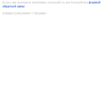
Если у вас возникли проблемы, пожалуйста, воспользуйтесь
формой
обратной связи
9189983122963099407
:
1786208861