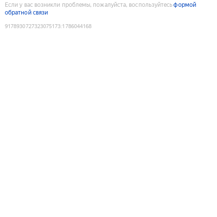
Если у вас возникли проблемы, пожалуйста, воспользуйтесь
формой
обратной связи
9178930727323075173
:
1786044168