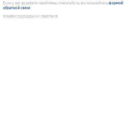
Если у вас возникли проблемы, пожалуйста, воспользуйтесь
формой
обратной связи
9180893733202085614
:
1786073419