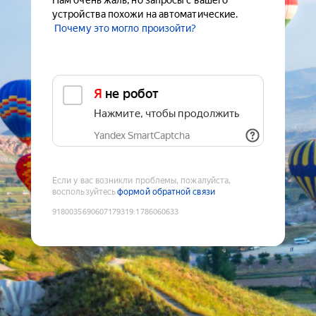
Нам очень жаль, но запросы с вашего
устройства похожи на автоматические.
Почему это могло произойти?
Я не робот
Нажмите, чтобы продолжить
Yandex SmartCaptcha
Если у вас возникли проблемы, пожалуйста,
воспользуйтесь
формой обратной связи
9180035690607179319
:
1786060633