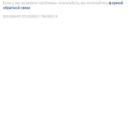
Если у вас возникли проблемы, пожалуйста, воспользуйтесь
формой
обратной связи
9202086407375200955
:
1786389214