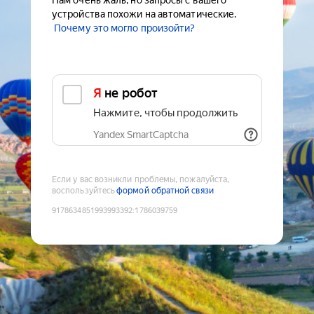
Нам очень жаль, но запросы с вашего
устройства похожи на автоматические.
Почему это могло произойти?
Я не робот
Нажмите, чтобы продолжить
Yandex SmartCaptcha
Если у вас возникли проблемы, пожалуйста,
воспользуйтесь
формой обратной связи
9178634851993993392
:
1786039759