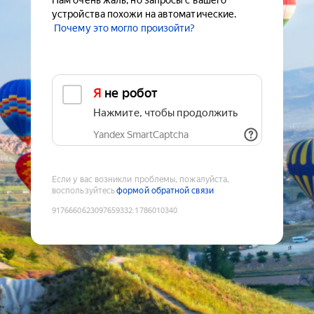
Нам очень жаль, но запросы с вашего
устройства похожи на автоматические.
Почему это могло произойти?
Я не робот
Нажмите, чтобы продолжить
Yandex SmartCaptcha
Если у вас возникли проблемы, пожалуйста,
воспользуйтесь
формой обратной связи
9176660623097659332
:
1786010340