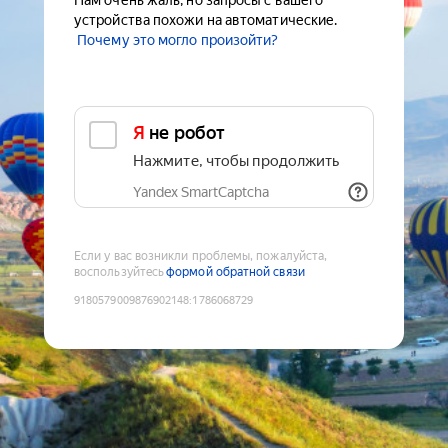
Нам очень жаль, но запросы с вашего
устройства похожи на автоматические.
Почему это могло произойти?
Я не робот
Нажмите, чтобы продолжить
Yandex SmartCaptcha
Если у вас возникли проблемы, пожалуйста,
воспользуйтесь
формой обратной связи
9180579009876902148
:
1786068729