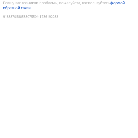
Если у вас возникли проблемы, пожалуйста, воспользуйтесь
формой
обратной связи
9188870580538075504
:
1786192283