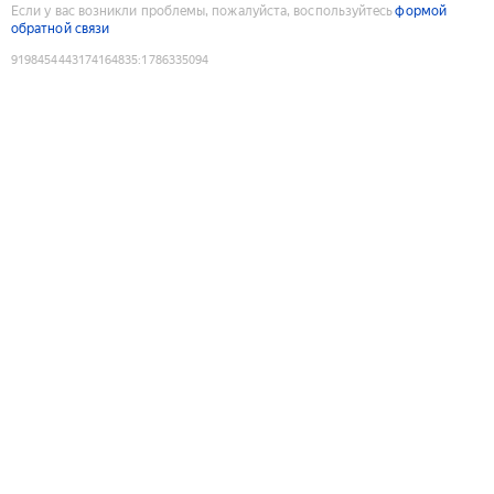
Если у вас возникли проблемы, пожалуйста, воспользуйтесь
формой
обратной связи
9198454443174164835
:
1786335094