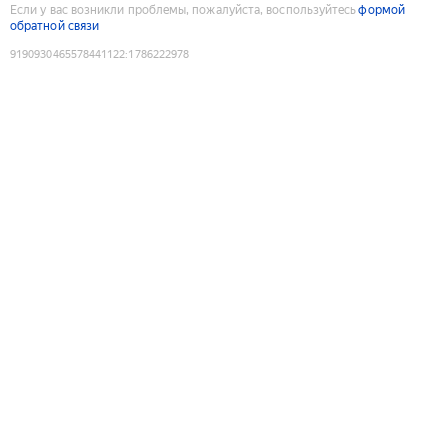
Если у вас возникли проблемы, пожалуйста, воспользуйтесь
формой
обратной связи
9190930465578441122
:
1786222978