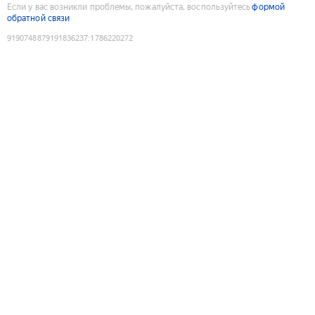
Если у вас возникли проблемы, пожалуйста, воспользуйтесь
формой
обратной связи
9190748879191836237
:
1786220272