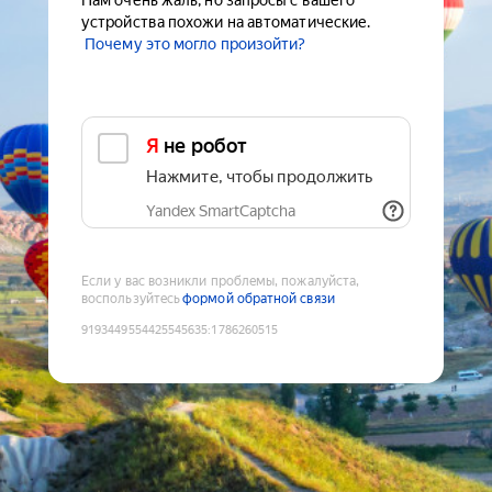
Нам очень жаль, но запросы с вашего
устройства похожи на автоматические.
Почему это могло произойти?
Я не робот
Нажмите, чтобы продолжить
Yandex SmartCaptcha
Если у вас возникли проблемы, пожалуйста,
воспользуйтесь
формой обратной связи
9193449554425545635
:
1786260515