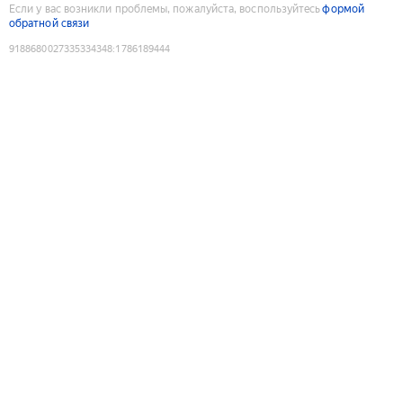
Если у вас возникли проблемы, пожалуйста, воспользуйтесь
формой
обратной связи
9188680027335334348
:
1786189444