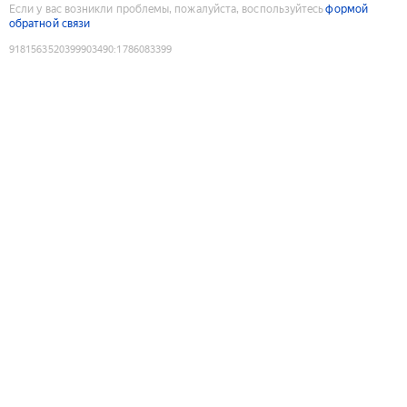
Если у вас возникли проблемы, пожалуйста, воспользуйтесь
формой
обратной связи
9181563520399903490
:
1786083399