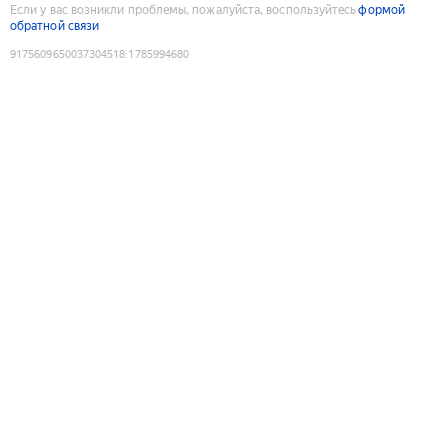
Если у вас возникли проблемы, пожалуйста, воспользуйтесь
формой
обратной связи
9175609650037304518
:
1785994680