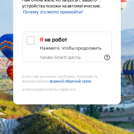
Нам очень жаль, но запросы с вашего
устройства похожи на автоматические.
Почему это могло произойти?
Я не робот
Нажмите, чтобы продолжить
Yandex SmartCaptcha
Если у вас возникли проблемы, пожалуйста,
воспользуйтесь
формой обратной связи
9179410244651072879
:
1786051313