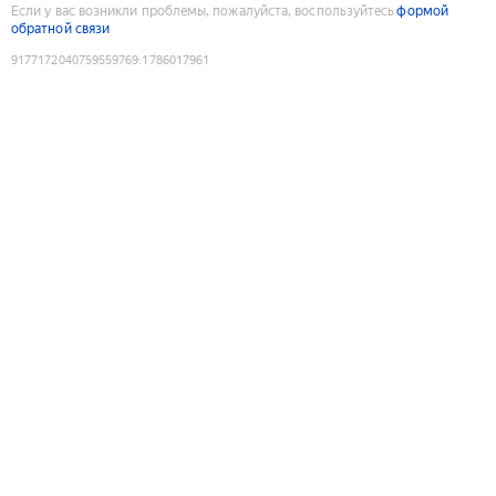
Если у вас возникли проблемы, пожалуйста, воспользуйтесь
формой
обратной связи
9177172040759559769
:
1786017961