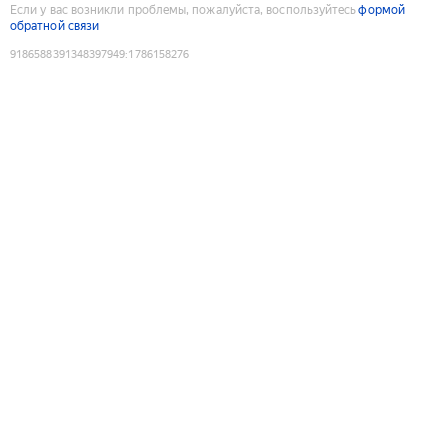
Если у вас возникли проблемы, пожалуйста, воспользуйтесь
формой
обратной связи
9186588391348397949
:
1786158276