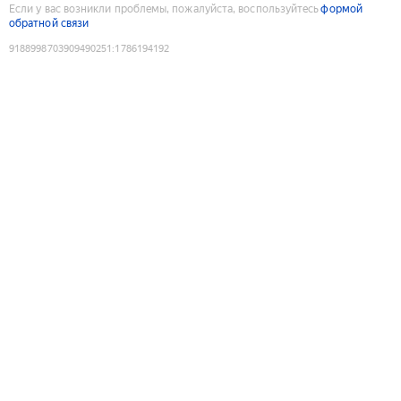
Если у вас возникли проблемы, пожалуйста, воспользуйтесь
формой
обратной связи
9188998703909490251
:
1786194192