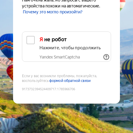
Нам очень жаль, но запросы с вашего
устройства похожи на автоматические.
Почему это могло произойти?
Я не робот
Нажмите, чтобы продолжить
Yandex SmartCaptcha
Если у вас возникли проблемы, пожалуйста,
воспользуйтесь
формой обратной связи
9173732394524409717
:
1785966706