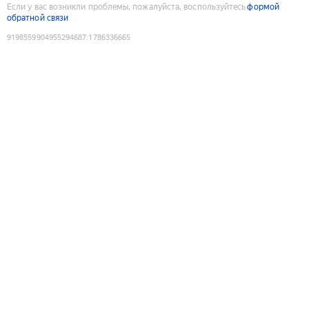
Если у вас возникли проблемы, пожалуйста, воспользуйтесь
формой
обратной связи
9198559904955294687
:
1786336665