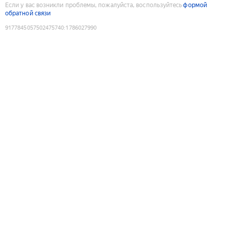
Если у вас возникли проблемы, пожалуйста, воспользуйтесь
формой
обратной связи
9177845057502475740
:
1786027990