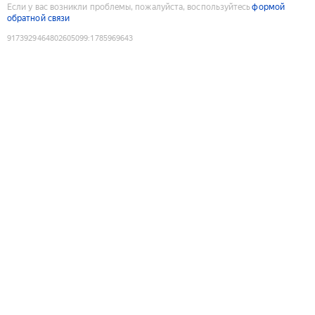
Если у вас возникли проблемы, пожалуйста, воспользуйтесь
формой
обратной связи
9173929464802605099
:
1785969643