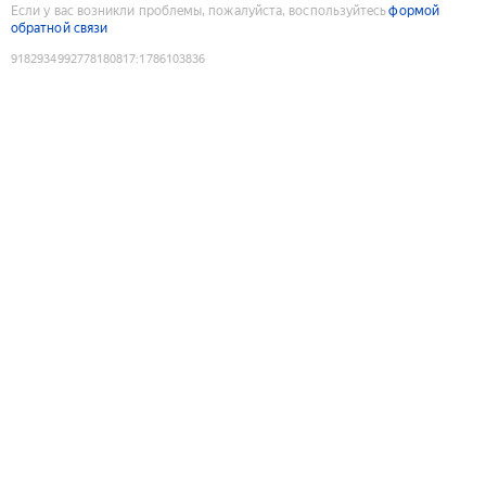
Если у вас возникли проблемы, пожалуйста, воспользуйтесь
формой
обратной связи
9182934992778180817
:
1786103836