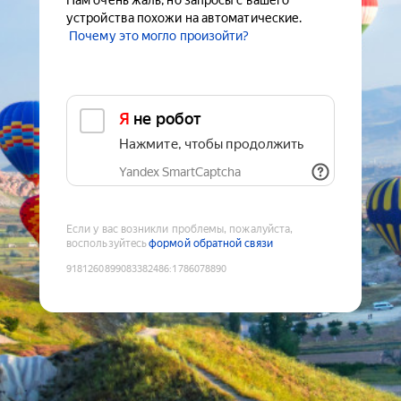
Нам очень жаль, но запросы с вашего
устройства похожи на автоматические.
Почему это могло произойти?
Я не робот
Нажмите, чтобы продолжить
Yandex SmartCaptcha
Если у вас возникли проблемы, пожалуйста,
воспользуйтесь
формой обратной связи
9181260899083382486
:
1786078890