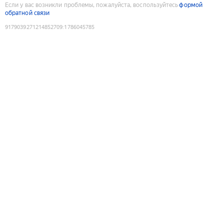
Если у вас возникли проблемы, пожалуйста, воспользуйтесь
формой
обратной связи
9179039271214852709
:
1786045785