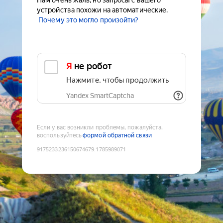
Нам очень жаль, но запросы с вашего
устройства похожи на автоматические.
Почему это могло произойти?
Я не робот
Нажмите, чтобы продолжить
Yandex SmartCaptcha
Если у вас возникли проблемы, пожалуйста,
воспользуйтесь
формой обратной связи
9175233236150674679
:
1785989071