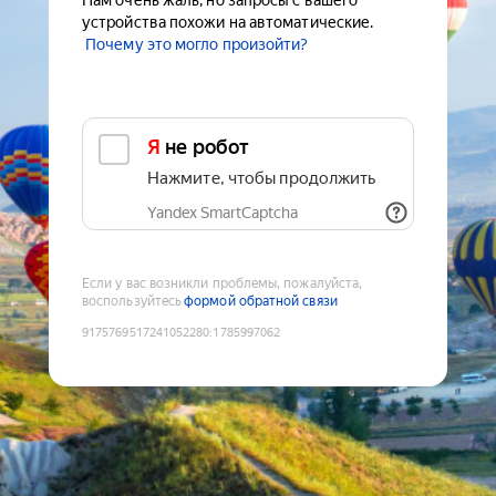
Нам очень жаль, но запросы с вашего
устройства похожи на автоматические.
Почему это могло произойти?
Я не робот
Нажмите, чтобы продолжить
Yandex SmartCaptcha
Если у вас возникли проблемы, пожалуйста,
воспользуйтесь
формой обратной связи
9175769517241052280
:
1785997062