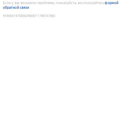
Если у вас возникли проблемы, пожалуйста, воспользуйтесь
формой
обратной связи
9186561970858298087
:
1786157882