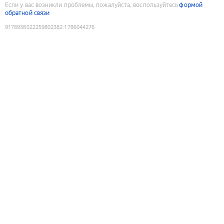
Если у вас возникли проблемы, пожалуйста, воспользуйтесь
формой
обратной связи
9178938022259802382
:
1786044276