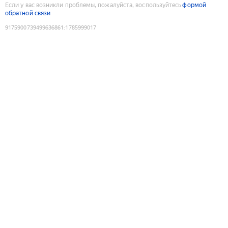
Если у вас возникли проблемы, пожалуйста, воспользуйтесь
формой
обратной связи
9175900739499636861
:
1785999017