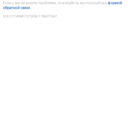
Если у вас возникли проблемы, пожалуйста, воспользуйтесь
формой
обратной связи
9181177499811075836
:
1786077647