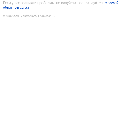
Если у вас возникли проблемы, пожалуйста, воспользуйтесь
формой
обратной связи
9193643861765967528
:
1786263410