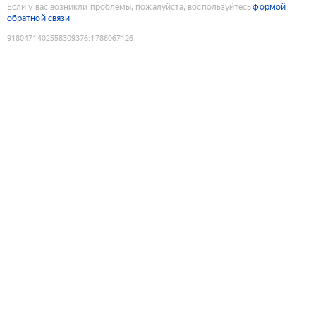
Если у вас возникли проблемы, пожалуйста, воспользуйтесь
формой
обратной связи
9180471402558309376
:
1786067126