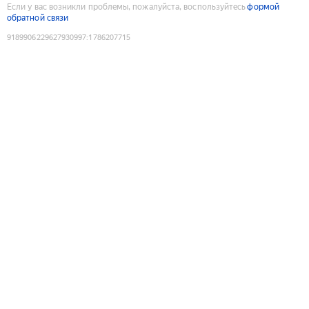
Если у вас возникли проблемы, пожалуйста, воспользуйтесь
формой
обратной связи
9189906229627930997
:
1786207715