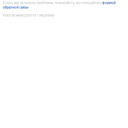
Если у вас возникли проблемы, пожалуйста, воспользуйтесь
формой
обратной связи
9193136348902253719
:
1786255848