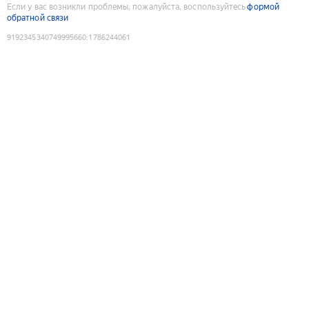
Если у вас возникли проблемы, пожалуйста, воспользуйтесь
формой
обратной связи
9192345340749995660
:
1786244061