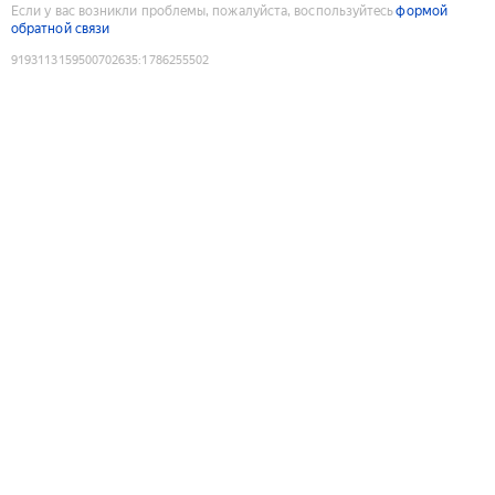
Если у вас возникли проблемы, пожалуйста, воспользуйтесь
формой
обратной связи
9193113159500702635
:
1786255502