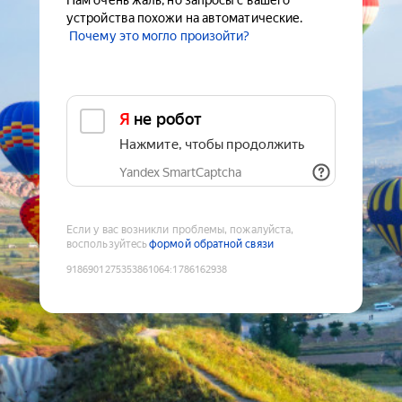
Нам очень жаль, но запросы с вашего
устройства похожи на автоматические.
Почему это могло произойти?
Я не робот
Нажмите, чтобы продолжить
Yandex SmartCaptcha
Если у вас возникли проблемы, пожалуйста,
воспользуйтесь
формой обратной связи
9186901275353861064
:
1786162938