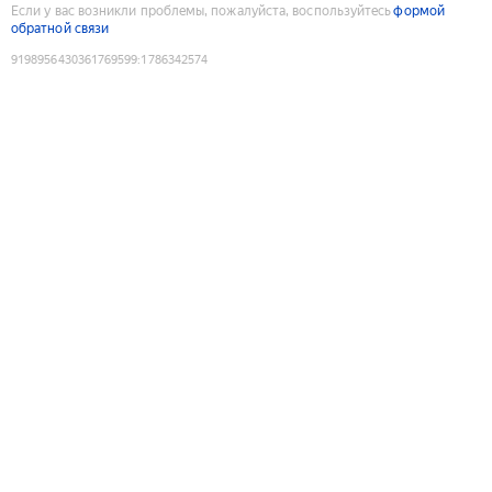
Если у вас возникли проблемы, пожалуйста, воспользуйтесь
формой
обратной связи
9198956430361769599
:
1786342574