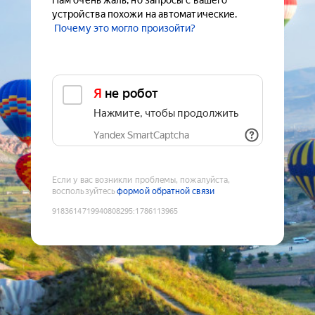
Нам очень жаль, но запросы с вашего
устройства похожи на автоматические.
Почему это могло произойти?
Я не робот
Нажмите, чтобы продолжить
Yandex SmartCaptcha
Если у вас возникли проблемы, пожалуйста,
воспользуйтесь
формой обратной связи
9183614719940808295
:
1786113965