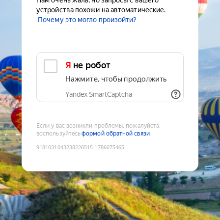
Нам очень жаль, но запросы с вашего
устройства похожи на автоматические.
Почему это могло произойти?
Я не робот
Нажмите, чтобы продолжить
Yandex SmartCaptcha
Если у вас возникли проблемы, пожалуйста,
воспользуйтесь
формой обратной связи
9181031043238226515
:
1786075465