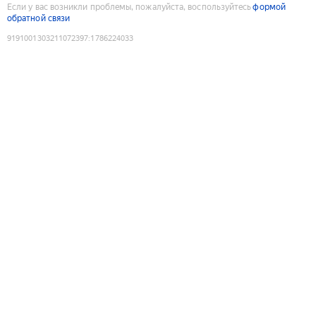
Если у вас возникли проблемы, пожалуйста, воспользуйтесь
формой
обратной связи
9191001303211072397
:
1786224033