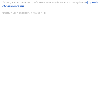
Если у вас возникли проблемы, пожалуйста, воспользуйтесь
формой
обратной связи
9181681700116040427
:
1786085160