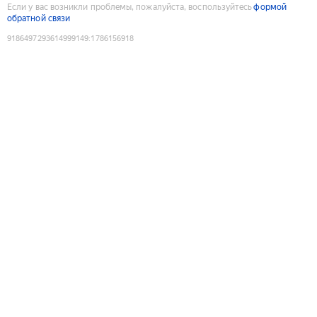
Если у вас возникли проблемы, пожалуйста, воспользуйтесь
формой
обратной связи
9186497293614999149
:
1786156918