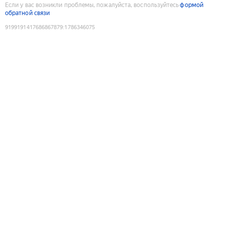
Если у вас возникли проблемы, пожалуйста, воспользуйтесь
формой
обратной связи
9199191417686867879
:
1786346075