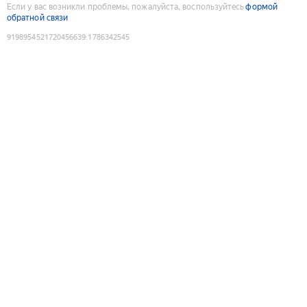
Если у вас возникли проблемы, пожалуйста, воспользуйтесь
формой
обратной связи
9198954521720456639
:
1786342545