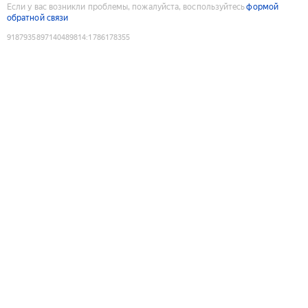
Если у вас возникли проблемы, пожалуйста, воспользуйтесь
формой
обратной связи
9187935897140489814
:
1786178355